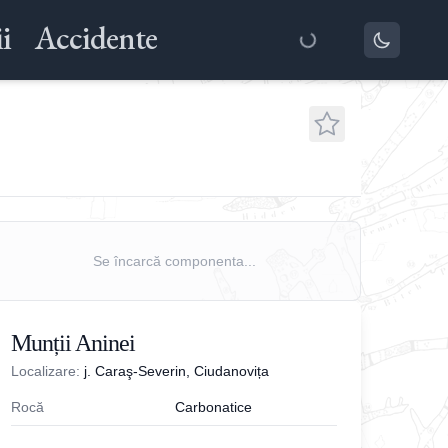
i
Accidente
Se încarcă componenta...
Munții Aninei
Localizare:
j. Caraş-Severin, Ciudanovița
Rocă
Carbonatice