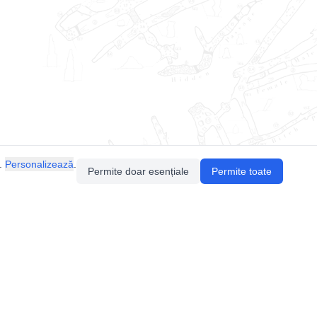
.
Personalizează
.
Permite doar esențiale
Permite toate
Pentru întrebări sau sugestii, contactează-ne
prin email (
contact@speologie.org
) sau intră
pe
slack
.