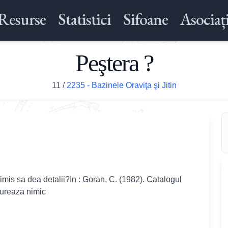
Resurse
Statistici
Sifoane
Asociați
Peştera ?
11
/
2235 - Bazinele Oraviţa şi Jitin
imis
sa dea detalii?In : Goran, C. (1982). Catalogul
gureaza nimic