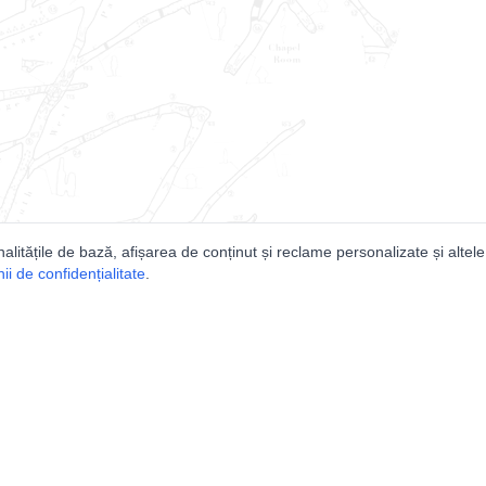
nalitățile de bază, afișarea de conținut și reclame personalizate și altele
i de confidențialitate
.
e
Comunitatea
Peşterilor din România
Lista Utilizatorilor