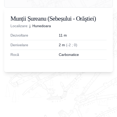
Munții Șureanu (Sebeșului - Orăştiei)
Localizare:
j. Hunedoara
Dezvoltare
11
m
Denivelare
2
m
(
-
2
;
0
)
Rocă
Carbonatice