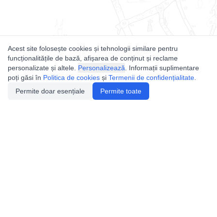
Acest site folosește cookies și tehnologii similare pentru
funcționalitățile de bază, afișarea de conținut și reclame
personalizate și altele.
Personalizează
. Informații suplimentare
poți găsi în
Politica de cookies
și
Termenii de confidențialitate
.
Permite doar esențiale
Permite toate
Utile
Legislatie
Autorizație de acces
Definiții și Explicații