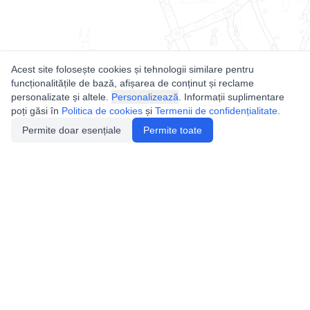
Acest site folosește cookies și tehnologii similare pentru
funcționalitățile de bază, afișarea de conținut și reclame
personalizate și altele.
Personalizează
. Informații suplimentare
poți găsi în
Politica de cookies
și
Termenii de confidențialitate
.
Permite doar esențiale
Permite toate
Utile
Legislatie
Autorizație de acces
Definiții și Explicații