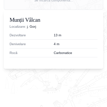
Se încarcă componenta...
Munții Vâlcan
Localizare:
j. Gorj
Dezvoltare
13
m
Denivelare
4
m
Rocă
Carbonatice