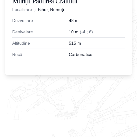
Munții Pădurea Craiului
Localizare:
j. Bihor, Remeţi
Dezvoltare
48
m
Denivelare
10
m
(
-
4
;
6
)
Altitudine
515
m
Rocă
Carbonatice