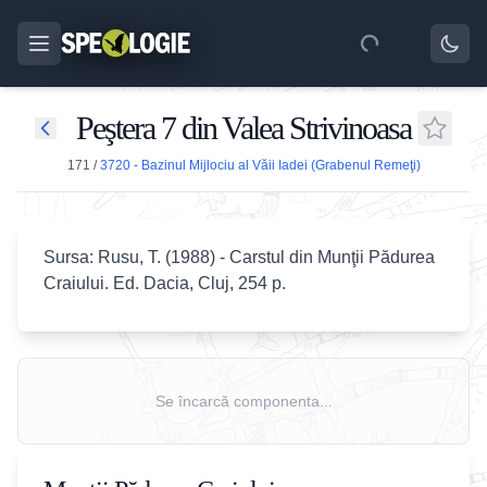
Peştera 7 din Valea Strivinoasa
171
/
3720 - Bazinul Mijlociu al Văii Iadei (Grabenul Remeţi)
Sursa: Rusu, T. (1988) - Carstul din Munţii Pădurea
Craiului. Ed. Dacia, Cluj, 254 p.
Se încarcă componenta...