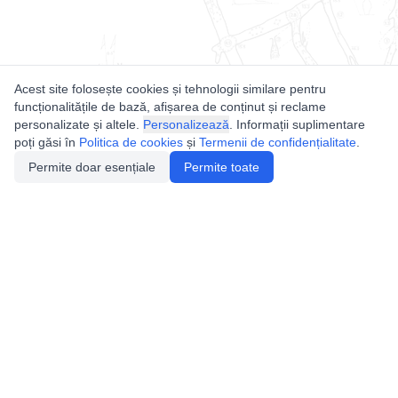
Acest site folosește cookies și tehnologii similare pentru
funcționalitățile de bază, afișarea de conținut și reclame
personalizate și altele.
Personalizează
. Informații suplimentare
poți găsi în
Politica de cookies
și
Termenii de confidențialitate
.
Permite doar esențiale
Permite toate
Utile
Legislatie
Autorizație de acces
Definiții și Explicații