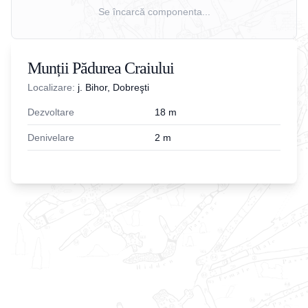
Se încarcă componenta...
Munții Pădurea Craiului
Localizare:
j. Bihor, Dobreşti
Dezvoltare
18
m
Denivelare
2
m