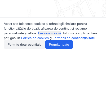
Acest site folosește cookies și tehnologii similare pentru
funcționalitățile de bază, afișarea de conținut și reclame
personalizate și altele.
Personalizează
. Informații suplimentare
poți găsi în
Politica de cookies
și
Termenii de confidențialitate
.
Permite doar esențiale
Permite toate
Utile
Legislatie
Autorizație de acces
Definiții și Explicații