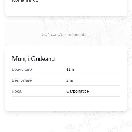
România '81
Se încarcă componenta...
Munții Godeanu
Dezvoltare
11
m
Denivelare
2
m
Rocă
Carbonatice