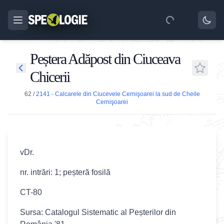
Peștera Adăpost din Ciuceava
Chicerii
62
/
2141 - Calcarele din Ciucevele Cernişoarei la sud de Cheile
Cernişoarei
vDr.
nr. intrări: 1; peșteră fosilă
CT-80
Sursa: Catalogul Sistematic al Peșterilor din