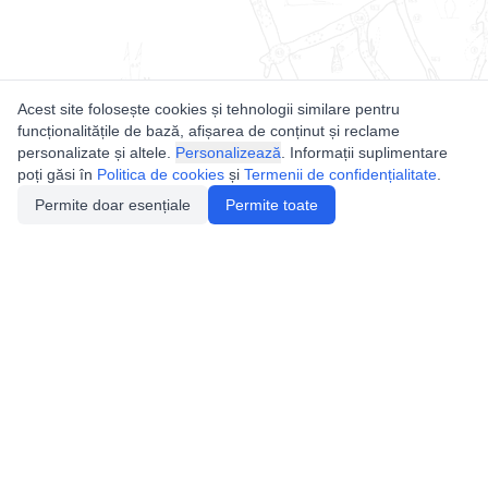
Acest site folosește cookies și tehnologii similare pentru
funcționalitățile de bază, afișarea de conținut și reclame
personalizate și altele.
Personalizează
. Informații suplimentare
poți găsi în
Politica de cookies
și
Termenii de confidențialitate
.
Permite doar esențiale
Permite toate
Utile
Legislatie
Autorizație de acces
Definiții și Explicații