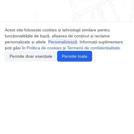
Acest site folosește cookies și tehnologii similare pentru
funcționalitățile de bază, afișarea de conținut și reclame
personalizate și altele.
Personalizează
. Informații suplimentare
poți găsi în
Politica de cookies
și
Termenii de confidențialitate
.
Permite doar esențiale
Permite toate
Utile
Legislatie
Autorizație de acces
Definiții și Explicații