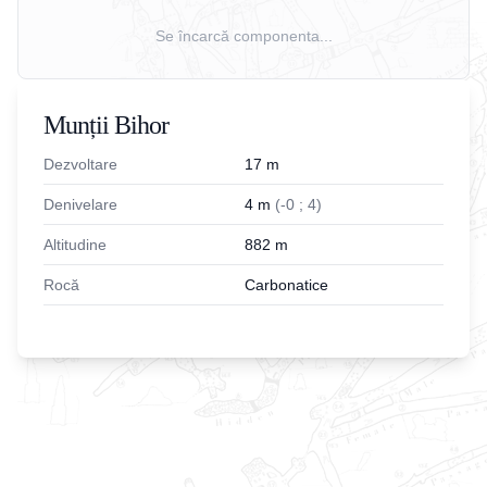
Se încarcă componenta...
Munții Bihor
Dezvoltare
17
m
Denivelare
4
m
(
-
0
;
4
)
Altitudine
882
m
Rocă
Carbonatice