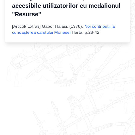
accesibile utilizatorilor cu medalionul
"Resurse"
[
Articol/ Extras
]
Gabor Halasi
. (
1978
).
Noi contribuții la
cunoașterea carstului Monesei
Harta
.
p.28-42