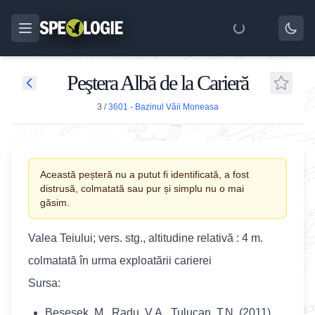
Peştera Albă de la Carieră
3
/
3601 - Bazinul Văii Moneasa
Această peșteră nu a putut fi identificată, a fost
distrusă, colmatată sau pur și simplu nu o mai
găsim.
Valea Teiului; vers. stg., altitudine relativă : 4 m.
colmatată
în
urma exploatării carierei
Sursa:
Besesek, M., Radu, V.A., Tulucan, T.N. (2011).