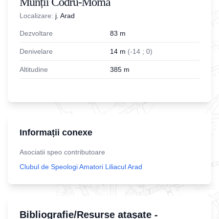
Munții Codru-Moma
Localizare:
j. Arad
Dezvoltare
83
m
Denivelare
14
m
(
-
14
;
0
)
Altitudine
385
m
Informații conexe
Asociatii speo contributoare
Clubul de Speologi Amatori Liliacul Arad
Bibliografie/Resurse atașate -