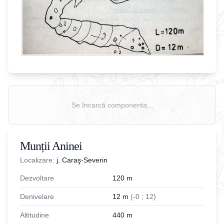
Se încarcă componenta...
Munții Aninei
Localizare:
j. Caraş-Severin
Dezvoltare
120
m
Denivelare
12
m
(
-
0
;
12
)
Altitudine
440
m