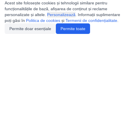
Acest site folosește cookies și tehnologii similare pentru
funcționalitățile de bază, afișarea de conținut și reclame
personalizate și altele.
Personalizează
. Informații suplimentare
poți găsi în
Politica de cookies
și
Termenii de confidențialitate
.
Permite doar esențiale
Permite toate
Utile
Legislatie
Autorizație de acces
Definiții și Explicații
Calendar/Evenimente
Verificare date pesteri