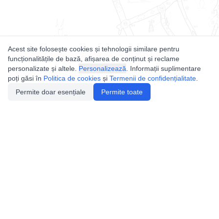
Acest site folosește cookies și tehnologii similare pentru
funcționalitățile de bază, afișarea de conținut și reclame
personalizate și altele.
Personalizează
. Informații suplimentare
poți găsi în
Politica de cookies
și
Termenii de confidențialitate
.
Permite doar esențiale
Permite toate
Utile
Legislatie
Autorizație de acces
Definiții și Explicații