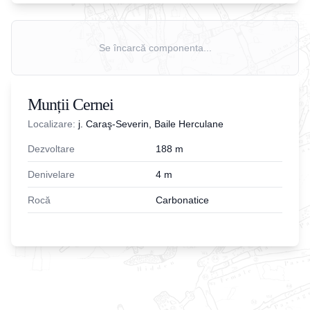
Se încarcă componenta...
Munții Cernei
Localizare:
j. Caraş-Severin, Baile Herculane
Dezvoltare
188
m
Denivelare
4
m
Rocă
Carbonatice