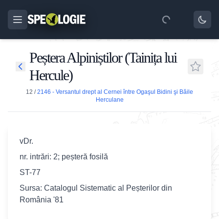
Peștera Alpiniștilor (Tainița lui
Hercule)
12
/
2146 - Versantul drept al Cernei între Ogaşul Bidini şi Băile
Herculane
vDr.
nr. intrări: 2; peșteră fosilă
ST-77
Sursa: Catalogul Sistematic al Peșterilor din
România '81