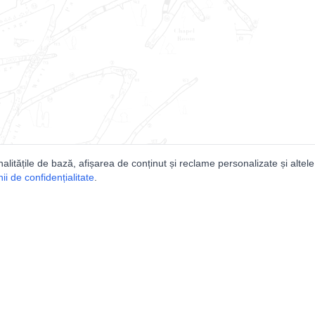
nalitățile de bază, afișarea de conținut și reclame personalizate și altele
i de confidențialitate
.
e
Comunitatea
Peşterilor din România
Lista Utilizatorilor