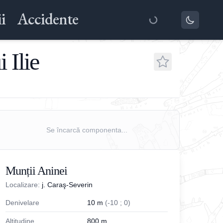
i
Accidente
 Ilie
Se încarcă componenta...
Munții Aninei
Localizare:
j. Caraş-Severin
Denivelare
10
m
(
-
10
;
0
)
Altitudine
800
m