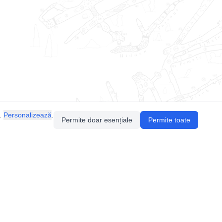
.
Personalizează
.
Permite doar esențiale
Permite toate
Pentru întrebări sau sugestii, contactează-ne
prin email (
contact@speologie.org
) sau intră
pe
slack
.