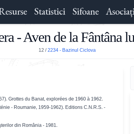
Resurse
Statistici
Sifoane
Asociați
era - Aven de la Fântâna lui
12
/
2234 - Bazinul Ciclova
67). Grottes du Banat, explorées de 1960 à 1962.
lténie - Roumanie, 1959-1962). Editions C.N.R.S. -
şterilor din România - 1981.