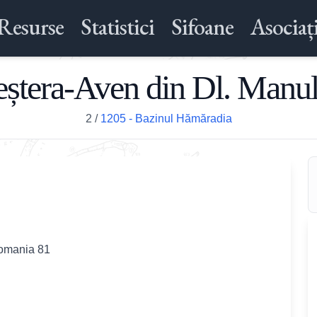
Resurse
Statistici
Sifoane
Asociați
eștera-Aven din Dl. Manul
2
/
1205 - Bazinul Hămăradia
Romania 81