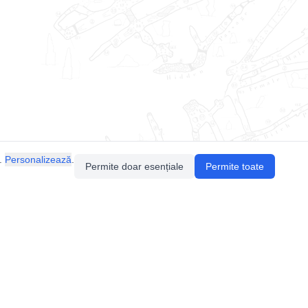
.
Personalizează
.
Permite doar esențiale
Permite toate
Pentru întrebări sau sugestii, contactează-ne
prin email (
contact@speologie.org
) sau intră
pe
slack
.