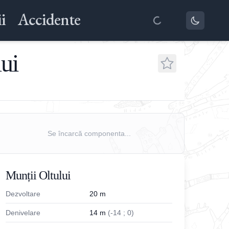
i
Accidente
ui
Se încarcă componenta...
Munții Oltului
Dezvoltare
20
m
Denivelare
14
m
(
-
14
;
0
)