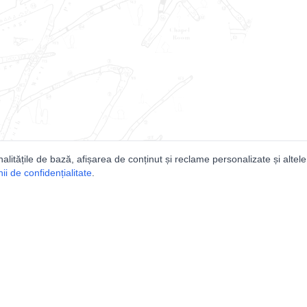
nalitățile de bază, afișarea de conținut și reclame personalizate și altele
i de confidențialitate
.
e
Comunitatea
Peşterilor din România
Lista Utilizatorilor