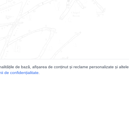
nalitățile de bază, afișarea de conținut și reclame personalizate și altele
i de confidențialitate
.
e
Comunitatea
Peşterilor din România
Lista Utilizatorilor