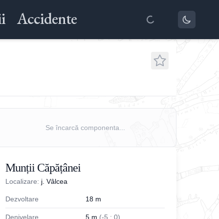
i
Accidente
Se încarcă componenta...
Munții Căpățânei
Localizare:
j. Vâlcea
Dezvoltare
18
m
Denivelare
5
m
(
-
5
;
0
)