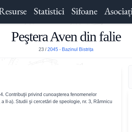
Resurse
Statistici
Sifoane
Asociați
Peştera Aven din falie
23
/
2045 - Bazinul Bistrița
84. Contribuţii privind cunoaşterea fenomenelor
a II-a). Studii şi cercetări de speologie, nr. 3, Râmnicu