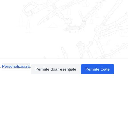
.
Personalizează
.
Permite doar esențiale
Permite toate
Pentru întrebări sau sugestii, contactează-ne
prin email (
contact@speologie.org
) sau intră
pe
slack
.