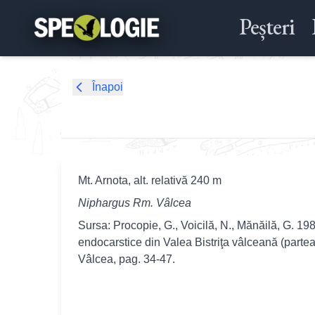
Peșteri
Înapoi
Mt. Arnota, alt. relativă 240 m
Niphargus Rm. Vâlcea
Sursa: Procopie, G., Voicilă, N., Mănăilă, G. 19
endocarstice din Valea Bistriţa vâlceană (partea 
Vâlcea, pag. 34-47.