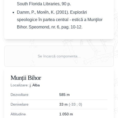
South Florida Libraries, 90 p.
Damm, P., Moréh, K. (2001). Explorări
speologice în partea central - estică a Munţilor
Bihor. Speomond, nr. 6, pag. 10-12.
Se încarcă componenta...
Munții Bihor
Localizare:
j. Alba
Dezvoltare
585
m
Denivelare
33
m
(
-
33
;
0
)
Altitudine
1.050
m