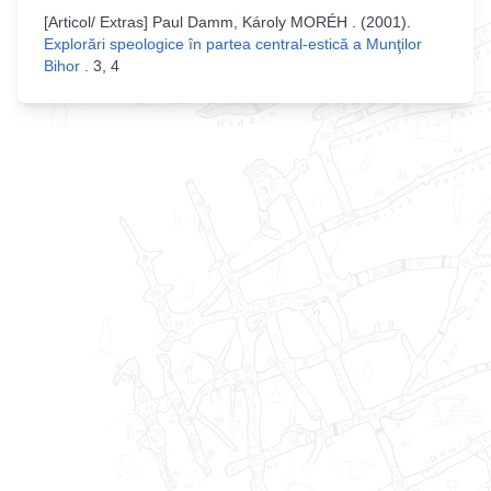
[
Articol/ Extras
]
Paul Damm, Károly MORÉH
. (
2001
).
Explorări speologice în partea central-estică a Munţilor
Bihor
.
3, 4