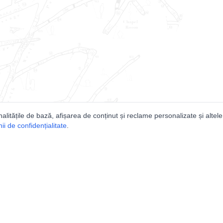
nalitățile de bază, afișarea de conținut și reclame personalizate și altele
i de confidențialitate
.
e
Comunitatea
Peşterilor din România
Lista Utilizatorilor