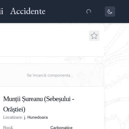
i
Accidente
Se încarcă componenta...
Munții Șureanu (Sebeșului -
Orăştiei)
Localizare:
j. Hunedoara
Rocă
Carbonatice