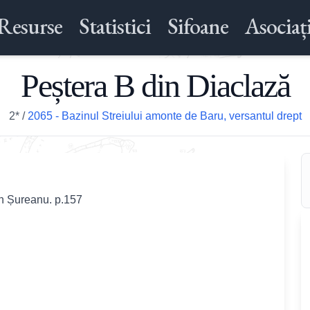
Resurse
Statistici
Sifoane
Asociați
Peștera B din Diaclază
2*
/
2065 - Bazinul Streiului amonte de Baru, versantul drept
in Șureanu. p.157