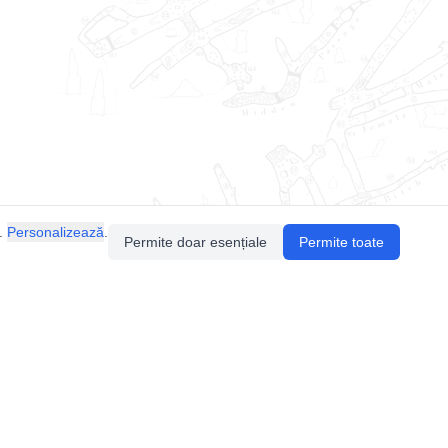
.
Personalizează
.
Permite doar esențiale
Permite toate
Pentru întrebări sau sugestii, contactează-ne
prin email (
contact@speologie.org
) sau intră
pe
slack
.