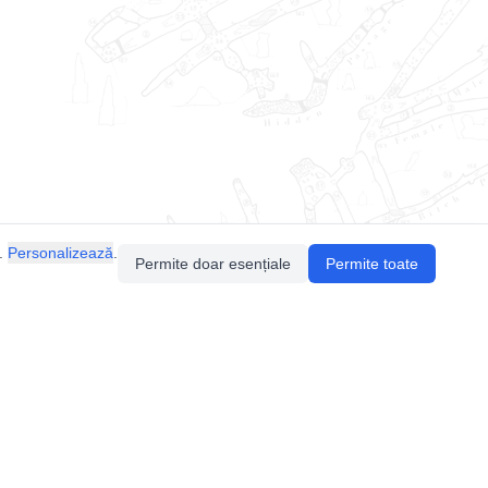
.
Personalizează
.
Permite doar esențiale
Permite toate
Pentru întrebări sau sugestii, contactează-ne
prin email (
contact@speologie.org
) sau intră
pe
slack
.