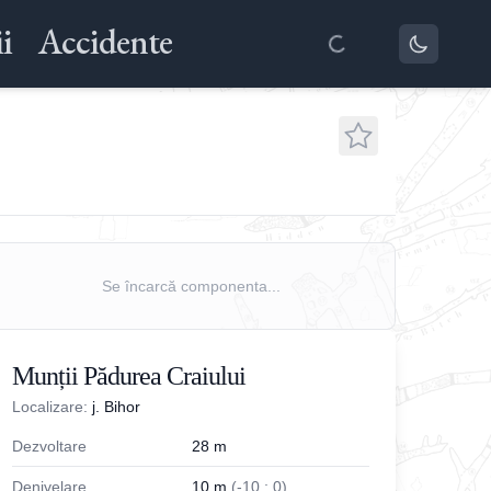
i
Accidente
Se încarcă componenta...
Munții Pădurea Craiului
Localizare:
j. Bihor
Dezvoltare
28
m
Denivelare
10
m
(
-
10
;
0
)