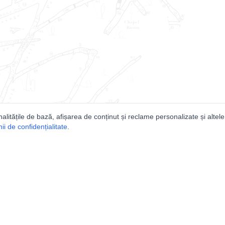
nalitățile de bază, afișarea de conținut și reclame personalizate și altele
i de confidențialitate
.
e
Comunitatea
Peşterilor din România
Lista Utilizatorilor