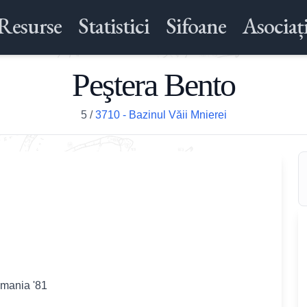
Resurse
Statistici
Sifoane
Asociați
Peştera Bento
5
/
3710 - Bazinul Văii Mnierei
omania '81