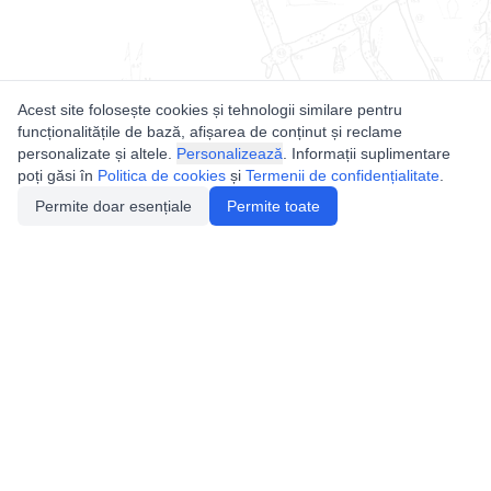
Acest site folosește cookies și tehnologii similare pentru
funcționalitățile de bază, afișarea de conținut și reclame
personalizate și altele.
Personalizează
. Informații suplimentare
poți găsi în
Politica de cookies
și
Termenii de confidențialitate
.
Permite doar esențiale
Permite toate
Utile
Legislatie
Autorizație de acces
Definiții și Explicații