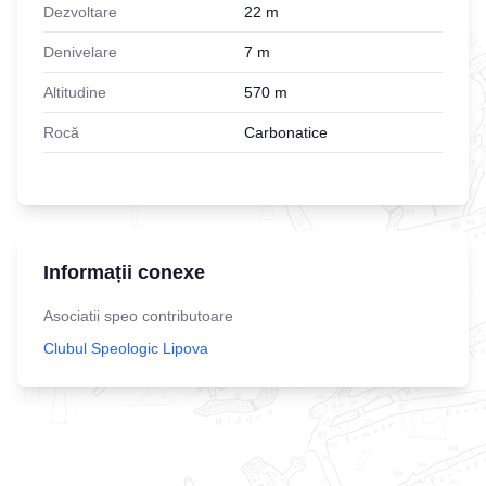
Dezvoltare
22
m
Denivelare
7
m
Altitudine
570
m
Rocă
Carbonatice
Informații conexe
Asociatii speo contributoare
Clubul Speologic Lipova