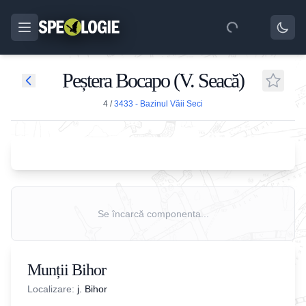
Peștera Bocapo (V. Seacă)
4
/
3433 - Bazinul Văii Seci
Se încarcă componenta...
Munții Bihor
Localizare:
j. Bihor