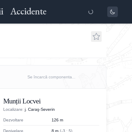
i
Accidente
Se încarcă componenta...
Munții Locvei
Localizare:
j. Caraş-Severin
Dezvoltare
126
m
Denivelare
8
m
(
-
3
;
5
)