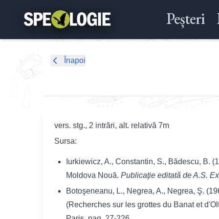
Peșteri
Înapoi
vers. stg., 2 intrări, alt. relativă 7m
Sursa:
Iurkiewicz, A., Constantin, S., Bădescu, B. 
Moldova Nouă.
Publicaţie editată de A.S. Ex
Botoşeneanu, L., Negrea, A., Negrea, Ş. (19
(Recherches sur les grottes du Banat et d'O
Paris, pag. 27-226.