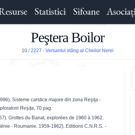
Resurse
Statistici
Sifoane
Asociați
Peştera Boilor
10
/
2227 - Versantul stâng al Cheilor Nerei
(1996). Sisteme carstice majore din zona Reşiţa -
ploratorii Reşiţa
, 70 pag.
67). Grottes du Banat, explorées de 1960 à 1962.
lténie - Roumanie. 1959-1962). Editions C.N.R.S. -