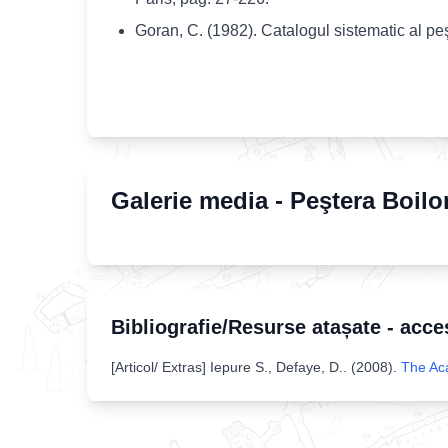
Goran, C. (1982). Catalogul sistematic al pe
Galerie media -
Peştera Boilo
Bibliografie/Resurse atașate - acce
[
Articol/ Extras
]
Iepure S., Defaye, D.
. (
2008
).
The Aca