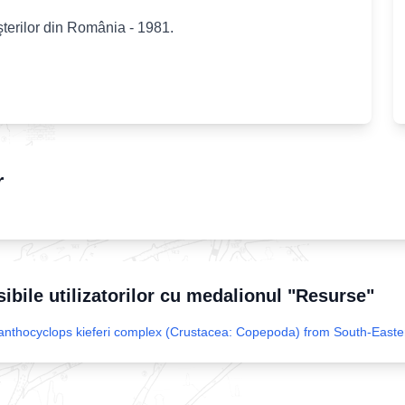
şterilor din România - 1981.
r
sibile utilizatorilor cu medalionul "Resurse"
nthocyclops kieferi complex (Crustacea: Copepoda) from South-Easter