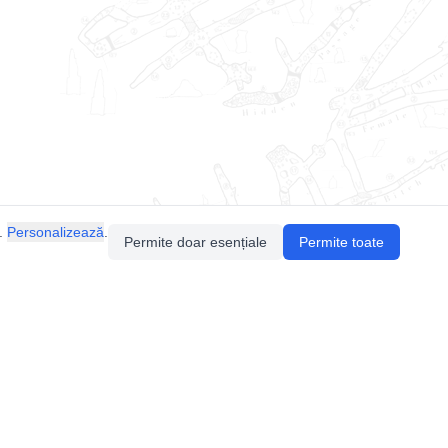
.
Personalizează
.
Permite doar esențiale
Permite toate
Pentru întrebări sau sugestii, contactează-ne
prin email (
contact@speologie.org
) sau intră
pe
slack
.