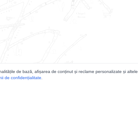
nalitățile de bază, afișarea de conținut și reclame personalizate și altele
i de confidențialitate
.
e
Comunitatea
Peşterilor din România
Lista Utilizatorilor