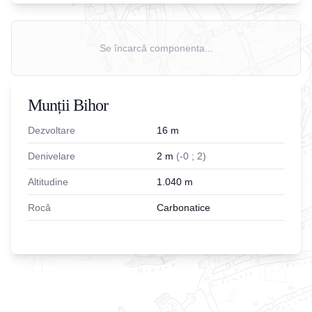
Se încarcă componenta...
Munții Bihor
Dezvoltare
16
m
Denivelare
2
m
(
-
0
;
2
)
Altitudine
1.040
m
Rocă
Carbonatice