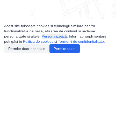
Acest site folosește cookies și tehnologii similare pentru
funcționalitățile de bază, afișarea de conținut și reclame
personalizate și altele.
Personalizează
. Informații suplimentare
poți găsi în
Politica de cookies
și
Termenii de confidențialitate
.
Permite doar esențiale
Permite toate
Utile
Legislatie
Autorizație de acces
Definiții și Explicații