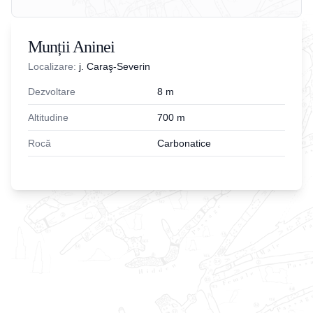
Munții Aninei
Localizare:
j. Caraş-Severin
Dezvoltare
8
m
Altitudine
700
m
Rocă
Carbonatice