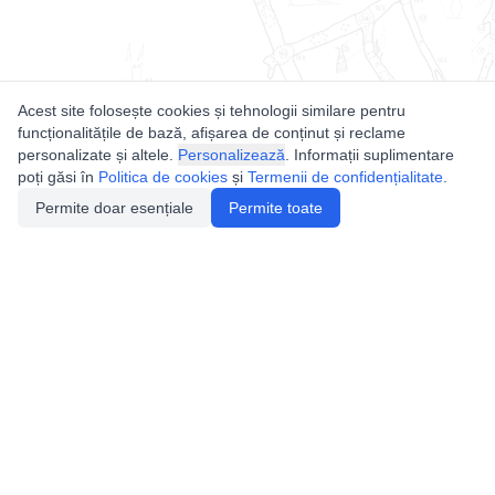
Acest site folosește cookies și tehnologii similare pentru
funcționalitățile de bază, afișarea de conținut și reclame
personalizate și altele.
Personalizează
. Informații suplimentare
poți găsi în
Politica de cookies
și
Termenii de confidențialitate
.
Permite doar esențiale
Permite toate
Utile
Legislatie
Autorizație de acces
Definiții și Explicații