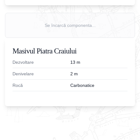
Se încarcă componenta...
Masivul Piatra Craiului
Dezvoltare
13
m
Denivelare
2
m
Rocă
Carbonatice