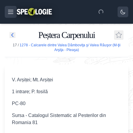
Peștera Carpenului
17
/
1278 - Calcarele dintre Valea Dâmboviţa şi Valea Râuşor (M-ţii
Arşiţa - Pleaşa)
V. Arșiței; Mt. Arșiței
1 intrare; P. fosilă
PC-80
Sursa - Catalogul Sistematic al Pesterilor din
Romania 81