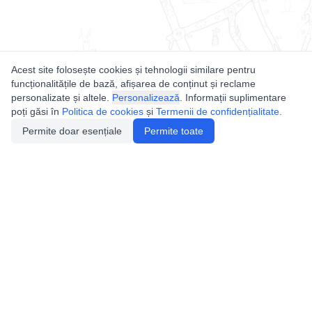
Acest site folosește cookies și tehnologii similare pentru
funcționalitățile de bază, afișarea de conținut și reclame
personalizate și altele.
Personalizează
. Informații suplimentare
poți găsi în
Politica de cookies
și
Termenii de confidențialitate
.
Permite doar esențiale
Permite toate
Utile
Legislatie
Autorizație de acces
Definiții și Explicații