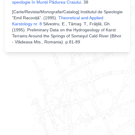
speologie în Munții Pădurea Craiului
.
38
[
Carte/Revista/Monografie/Catalog
]
Institutul de Speologie
”Emil Racoviță”
. (
1995
).
Theoretical and Applied
Karstology nr. 8
Silvestru, E., Tămaş. T., Frăţilă, Gh.
(1995). Preliminary Data on the Hydrogeology of Karst
Terrains Around the Springs of Someşul Cald River (Bihor
- Vlădeasa Mts., Romania)
.
p.81-89