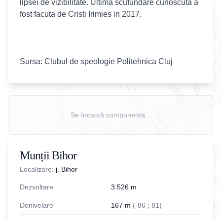
lipsei de vizibilitate. Ultima scufundare cunoscuta a
fost facuta de Cristi Irimies in 2017.
Sursa: Clubul de speologie Politehnica Cluj
Se încarcă componenta...
Munții Bihor
Localizare:
j. Bihor
Dezvoltare
3.526
m
Denivelare
167
m
(
-
86
;
81
)