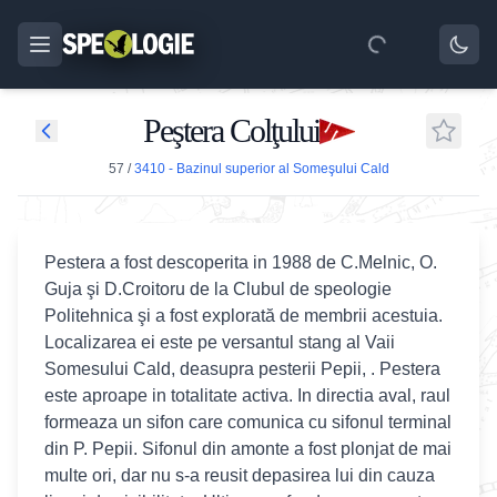
Peştera Colţului
57
/
3410 - Bazinul superior al Someşului Cald
Pestera a fost descoperita in 1988 de C.Melnic, O.
Guja şi D.Croitoru de la Clubul de speologie
Politehnica şi a fost explorată de membrii acestuia.
Localizarea ei este pe versantul stang al Vaii
Somesului Cald, deasupra pesterii Pepii, . Pestera
este aproape in totalitate activa. In directia aval, raul
formeaza un sifon care comunica cu sifonul terminal
din P. Pepii. Sifonul din amonte a fost plonjat de mai
multe ori, dar nu s-a reusit depasirea lui din cauza