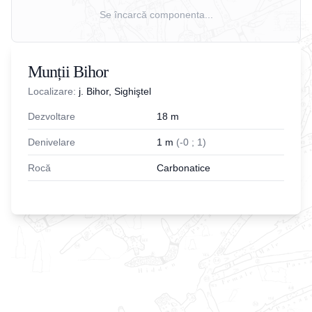
Se încarcă componenta...
Munții Bihor
Localizare:
j. Bihor, Sighiştel
Dezvoltare
18
m
Denivelare
1
m
(
-
0
;
1
)
Rocă
Carbonatice