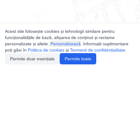
Acest site folosește cookies și tehnologii similare pentru
funcționalitățile de bază, afișarea de conținut și reclame
personalizate și altele.
Personalizează
. Informații suplimentare
poți găsi în
Politica de cookies
și
Termenii de confidențialitate
.
Permite doar esențiale
Permite toate
Utile
Legislatie
Autorizație de acces
Definiții și Explicații