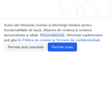
Acest site folosește cookies și tehnologii similare pentru
funcționalitățile de bază, afișarea de conținut și reclame
personalizate și altele.
Personalizează
. Informații suplimentare
poți găsi în
Politica de cookies
și
Termenii de confidențialitate
.
Permite doar esențiale
Permite toate
Utile
Legislatie
Autorizație de acces
Definiții și Explicații