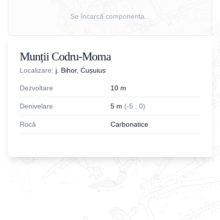
Se încarcă componenta...
Munții Codru-Moma
Localizare:
j. Bihor, Cușuius
Dezvoltare
10
m
Denivelare
5
m
(
-
5
;
0
)
Rocă
Carbonatice