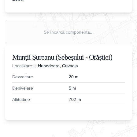
Se încarcă componenta...
Munții Șureanu (Sebeșului - Orăştiei)
Localizare:
j. Hunedoara, Crivadia
Dezvoltare
20
m
Denivelare
5
m
Altitudine
702
m