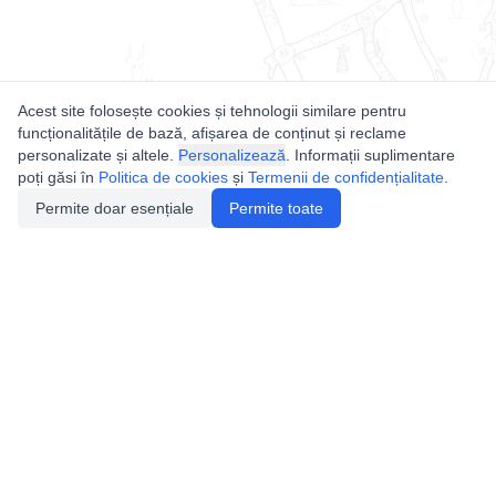
Acest site folosește cookies și tehnologii similare pentru
funcționalitățile de bază, afișarea de conținut și reclame
personalizate și altele.
Personalizează
. Informații suplimentare
poți găsi în
Politica de cookies
și
Termenii de confidențialitate
.
Permite doar esențiale
Permite toate
Utile
Legislatie
Autorizație de acces
Definiții și Explicații