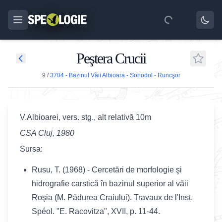
Peştera Crucii
9
/
3704 - Bazinul Văii Albioara - Sohodol - Runcşor
V.Albioarei, vers. stg., alt relativă 10m
CSA Cluj, 1980
Sursa:
Rusu, T. (1968) - Cercetări de morfologie şi
hidrografie carstică în bazinul superior al văii
Roşia (M. Pădurea Craiului). Travaux de l'Inst.
Spéol. "E. Racovitza", XVII, p. 11-44.