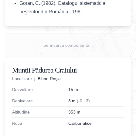
Goran, C. (1982). Catalogul sistematic al
peşterilor din România - 1981.
Se încarcă componenta...
Munții Pădurea Craiului
Localizare:
j. Bihor, Roşia
Dezvoltare
15
m
Denivelare
3
m
(
-
0
;
3
)
Altitudine
353
m
Rocă
Carbonatice