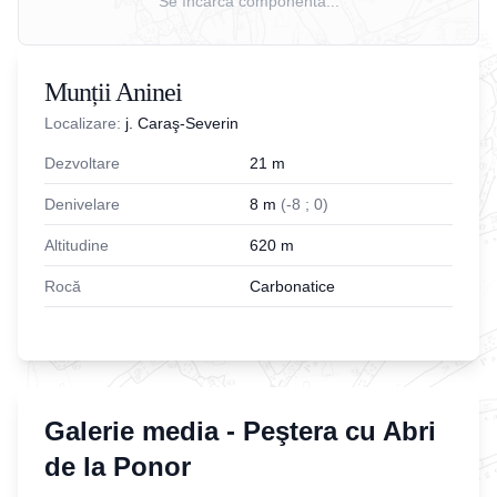
Se încarcă componenta...
Munții Aninei
Localizare:
j. Caraş-Severin
Dezvoltare
21
m
Denivelare
8
m
(
-
8
;
0
)
Altitudine
620
m
Rocă
Carbonatice
Galerie media -
Peştera cu Abri
de la Ponor