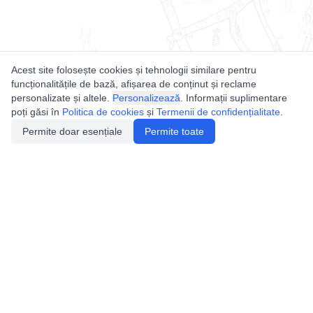
Acest site folosește cookies și tehnologii similare pentru
funcționalitățile de bază, afișarea de conținut și reclame
personalizate și altele.
Personalizează
. Informații suplimentare
poți găsi în
Politica de cookies
și
Termenii de confidențialitate
.
Permite doar esențiale
Permite toate
Utile
Legislatie
Autorizație de acces
Definiții și Explicații