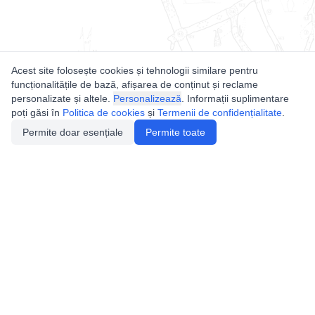
Acest site folosește cookies și tehnologii similare pentru
funcționalitățile de bază, afișarea de conținut și reclame
personalizate și altele.
Personalizează
. Informații suplimentare
poți găsi în
Politica de cookies
și
Termenii de confidențialitate
.
Permite doar esențiale
Permite toate
Utile
Legislatie
Autorizație de acces
Definiții și Explicații