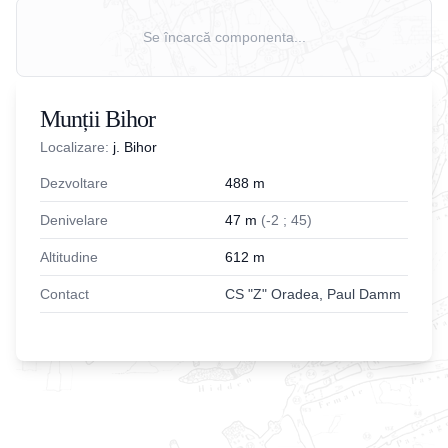
Se încarcă componenta...
Munții Bihor
Localizare:
j. Bihor
Dezvoltare
488
m
Denivelare
47
m
(
-
2
;
45
)
Altitudine
612
m
Contact
CS "Z" Oradea, Paul Damm