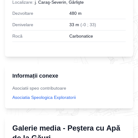
Localizare:
j. Caraş-Severin, Gârlişte
Dezvoltare
480
m
Denivelare
33
m
(
-
0
;
33
)
Rocă
Carbonatice
Informații conexe
Asociatii speo contributoare
Asociatia Speologica Exploratorii
Galerie media -
Peştera cu Apă
de la Găuri