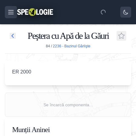
Peştera cu Apă de la Găuri
84
/
2236 - Bazinul Gârlişte
ER 2000
Se încarcă componenta...
Munții Aninei