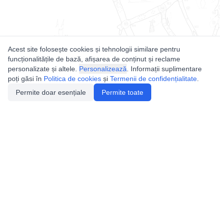
Acest site folosește cookies și tehnologii similare pentru
funcționalitățile de bază, afișarea de conținut și reclame
personalizate și altele.
Personalizează
. Informații suplimentare
poți găsi în
Politica de cookies
și
Termenii de confidențialitate
.
Permite doar esențiale
Permite toate
Utile
Legislatie
Autorizație de acces
Definiții și Explicații