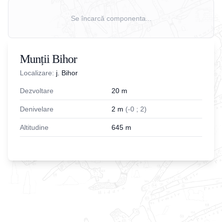
Se încarcă componenta...
Munții Bihor
Localizare:
j. Bihor
Dezvoltare
20
m
Denivelare
2
m
(
-
0
;
2
)
Altitudine
645
m