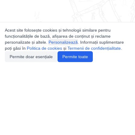
Acest site folosește cookies și tehnologii similare pentru
funcționalitățile de bază, afișarea de conținut și reclame
personalizate și altele.
Personalizează
. Informații suplimentare
poți găsi în
Politica de cookies
și
Termenii de confidențialitate
.
Permite doar esențiale
Permite toate
Utile
Legislatie
Autorizație de acces
Definiții și Explicații