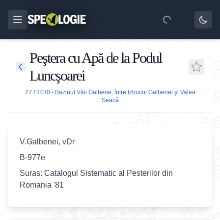
Peştera cu Apă de la Podul
Luncşoarei
27
/
3430 - Bazinul Văii Galbene, între Izbucul Galbenei şi Valea
Seacă
V.Galbenei, vDr
B-977e
Suras: Catalogul Sistematic al Pesterilor din
Romania '81