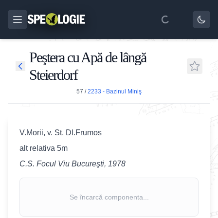
Peştera cu Apă de lângă
Steierdorf
57
/
2233 - Bazinul Miniş
V.Morii, v. St, Dl.Frumos
alt relativa 5m
C.S. Focul Viu Bucureşti, 1978
Se încarcă componenta...