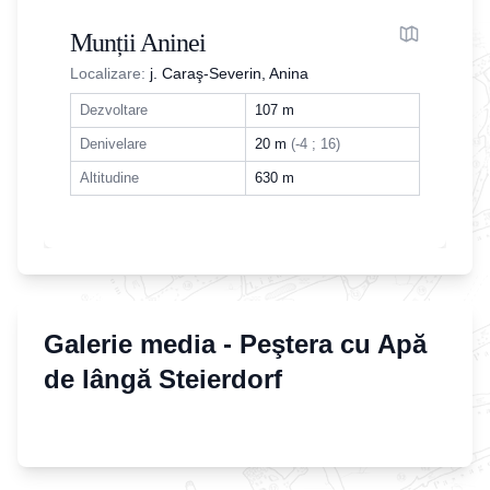
Munții Aninei
Localizare:
j. Caraş-Severin, Anina
Dezvoltare
107
m
Denivelare
20
m
(
-
4
;
16
)
Altitudine
630
m
Galerie media -
Peştera cu Apă
de lângă Steierdorf