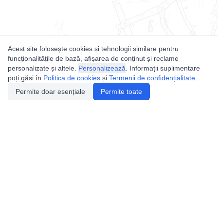
Acest site folosește cookies și tehnologii similare pentru
funcționalitățile de bază, afișarea de conținut și reclame
personalizate și altele.
Personalizează
. Informații suplimentare
poți găsi în
Politica de cookies
și
Termenii de confidențialitate
.
Permite doar esențiale
Permite toate
Utile
Legislatie
Autorizație de acces
Definiții și Explicații