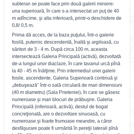
subteran se poate face prin două galerii miniere:
una superioară, în care s-a intersectat un puţ de 40
m adîncime, şi alta inferioară, printr-o deschidere de
0,8/ 0,5 m.
Prima dă acces, de la baza puţului, într-o galerie
fosilă, puternic descendentă, înaltă şi argiloasă, cu
săritori de 3 - 4 m. După circa 100 m, aceasta
intersectează Galeria Principală (activă), dezvoltată
de-a lungul unor diaclaze, în care tavanul urcă pînă
la 40 - 45 m înălţime. Prin intermediul unei galerii
fosile, ascendente, Galeria Superioară continuă şi
„debuşează" într-o sală circulară de mari dimensiuni
(40 m diametru) (Sala Prieteniei), în care se găsesc
numeroase şi mari blocuri de prăbuşire. Galeria
Principală (inferioară, activă), destul de bogat
concreţionată, are o dezvoltare sinuoasă, cu
numeroase şi foarte frumoase meandre, a căror
desfăşurare poate fi urmărită în pereţii laterali pînă