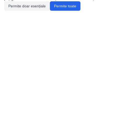
Permite doar esențiale
Permite toate
Utile
Legislatie
Autorizație de acces
Definiții și Explicații
Calendar/Evenimente
Verificare date pesteri
Speologie
Distributia Peşterilor din România