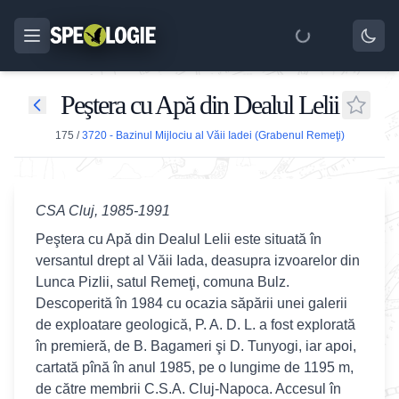
Peştera cu Apă din Dealul Lelii
175
/
3720 - Bazinul Mijlociu al Văii Iadei (Grabenul Remeţi)
CSA Cluj, 1985-1991
Peştera cu Apă din Dealul Lelii este situată în
versantul drept al Văii Iada, deasupra izvoarelor din
Lunca Pizlii, satul Remeţi, comuna Bulz.
Descoperită în 1984 cu ocazia săpării unei galerii
de exploatare geologică, P. A. D. L. a fost explorată
în premieră, de B. Bagameri şi D. Tunyogi, iar apoi,
cartată pînă în anul 1985, pe o lungime de 1195 m,
de către membrii C.S.A. Cluj-Napoca. Accesul în