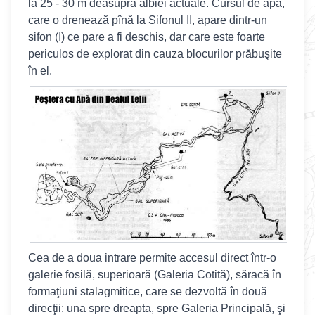
la 25 - 30 m deasupra albiei actuale. Cursul de apă,
care o drenează pînă la Sifonul II, apare dintr-un
sifon (I) ce pare a fi deschis, dar care este foarte
periculos de explorat din cauza blocurilor prăbuşite
în el.
Cea de a doua intrare permite accesul direct într-o
galerie fosilă, superioară (Galeria Cotită), săracă în
formaţiuni stalagmitice, care se dezvoltă în două
direcţii: una spre dreapta, spre Galeria Principală, şi