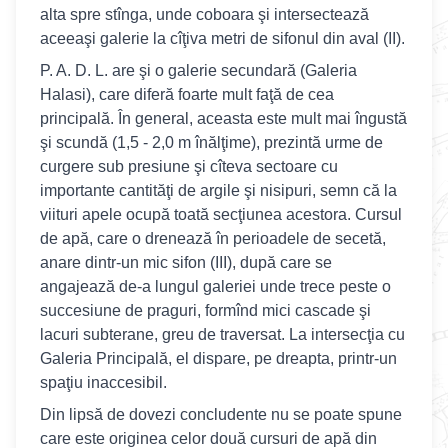
alta spre stînga, unde coboara şi intersectează
aceeaşi galerie la cîţiva metri de sifonul din aval (II).
P. A. D. L. are şi o galerie secundară (Galeria
Halasi), care diferă foarte mult faţă de cea
principală. În general, aceasta este mult mai îngustă
şi scundă (1,5 - 2,0 m înălţime), prezintă urme de
curgere sub presiune şi cîteva sectoare cu
importante cantităţi de argile şi nisipuri, semn că la
viituri apele ocupă toată secţiunea acestora. Cursul
de apă, care o drenează în perioadele de secetă,
anare dintr-un mic sifon (III), după care se
angajează de-a lungul galeriei unde trece peste o
succesiune de praguri, formînd mici cascade şi
lacuri subterane, greu de traversat. La intersecţia cu
Galeria Principală, el dispare, pe dreapta, printr-un
spaţiu inaccesibil.
Din lipsă de dovezi concludente nu se poate spune
care este originea celor două cursuri de apă din