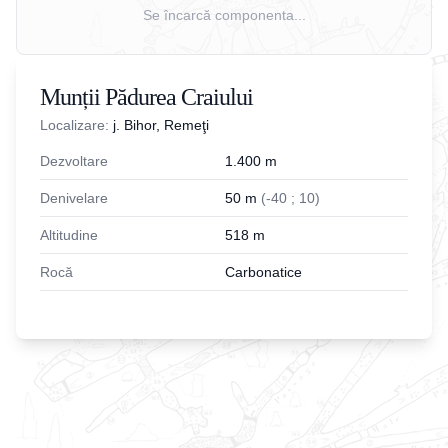
Se încarcă componenta...
Munții Pădurea Craiului
Localizare:
j. Bihor, Remeţi
Dezvoltare
1.400
m
Denivelare
50
m
(
-
40
;
10
)
Altitudine
518
m
Rocă
Carbonatice