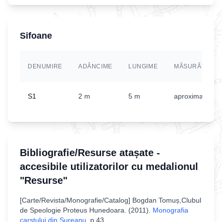
Sifoane
DENUMIRE
ADÂNCIME
LUNGIME
MĂSURĂTORI
S1
2 m
5 m
aproximativ
Bibliografie/Resurse atașate -
accesibile utilizatorilor cu medalionul
"Resurse"
[
Carte/Revista/Monografie/Catalog
]
Bogdan Tomuș,Clubul
de Speologie Proteus Hunedoara
. (
2011
).
Monografia
carstului din Șureanu
.
p.43