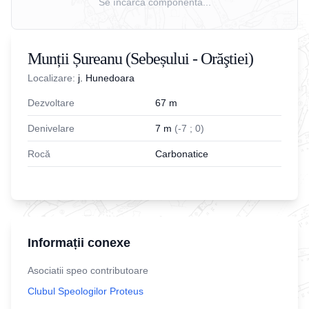
Se încarcă componenta...
Munții Șureanu (Sebeșului - Orăştiei)
Localizare:
j. Hunedoara
Dezvoltare
67
m
Denivelare
7
m
(
-
7
;
0
)
Rocă
Carbonatice
Informații conexe
Asociatii speo contributoare
Clubul Speologilor Proteus