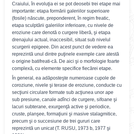
Craiului, în evoluţia ei se pot deosebi trei etape mai
importante: etapa formării galeriilor superioare
(fosile) născute, preponderent, în regim freatic,
etapa sculptării galeriilor inferioare, cu nivele de
eroziune care denotă o curgere liberă, şi etapa
drenajului actual, inaccesibil, situat sub nivelul
scurgerii epigeee. Din acest punct de vedere ea
reprezintă unul dintre puţinele exemple care atestă
o origine batifreati-că. De aici şi o morfologie foarte
complexă, cu elemente specifice fiecărei etape.
În general, ea adăposteşte numeroase cupole de
coroziune, nivele şi terase de eroziune, conducte cu
secţiuni circulare formate sub acţiunea unor ape
sub presiune, canale adînci de curgere, sifoane şi
lacuri subterane, exurgenţă active şi periodice,
cruste, planşee, formaţiuni şi masive stalagmitice,
precum şi o succesiune de trei gururi care
reprezintă un unicat (T. RUSU, 1973 b, 1977 şi