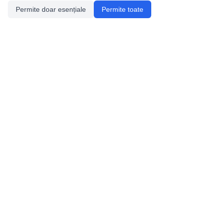
Permite doar esențiale
Permite toate
Utile
Legislatie
Autorizație de acces
Definiții și Explicații
Calendar/Evenimente
Verificare date pesteri
Speologie
Distributia Peşterilor din România