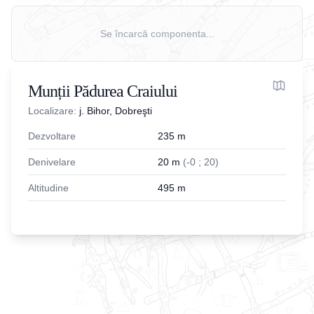
Se încarcă componenta...
Munții Pădurea Craiului
Localizare:
j. Bihor, Dobreşti
Dezvoltare
235
m
Denivelare
20
m
(
-
0
;
20
)
Altitudine
495
m