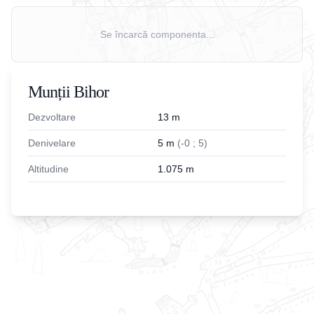
Se încarcă componenta...
Munții Bihor
Dezvoltare
13
m
Denivelare
5
m
(
-
0
;
5
)
Altitudine
1.075
m