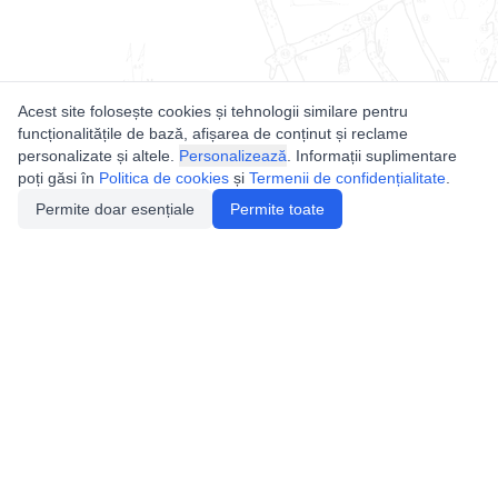
Acest site folosește cookies și tehnologii similare pentru
funcționalitățile de bază, afișarea de conținut și reclame
personalizate și altele.
Personalizează
. Informații suplimentare
poți găsi în
Politica de cookies
și
Termenii de confidențialitate
.
Permite doar esențiale
Permite toate
Utile
Legislatie
Autorizație de acces
Definiții și Explicații