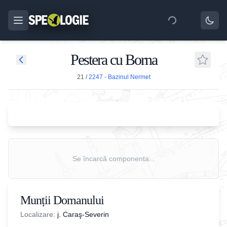
Pestera cu Borna
21
/
2247 - Bazinul Nermet
Se încarcă componenta...
Munții Domanului
Localizare:
j. Caraş-Severin