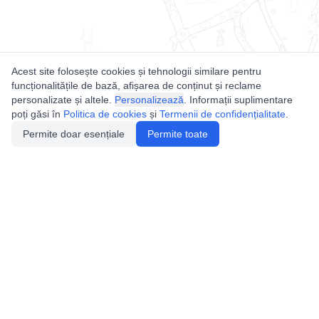
Acest site folosește cookies și tehnologii similare pentru
funcționalitățile de bază, afișarea de conținut și reclame
personalizate și altele.
Personalizează
. Informații suplimentare
poți găsi în
Politica de cookies
și
Termenii de confidențialitate
.
Permite doar esențiale
Permite toate
Utile
Legislatie
Autorizație de acces
Definiții și Explicații