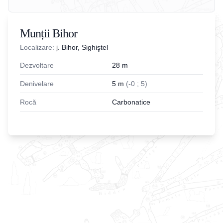
Munții Bihor
Localizare:
j. Bihor, Sighiştel
Dezvoltare
28
m
Denivelare
5
m
(
-
0
;
5
)
Rocă
Carbonatice