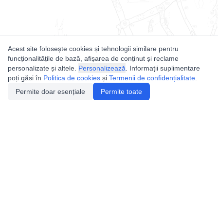
Acest site folosește cookies și tehnologii similare pentru
funcționalitățile de bază, afișarea de conținut și reclame
personalizate și altele.
Personalizează
. Informații suplimentare
poți găsi în
Politica de cookies
și
Termenii de confidențialitate
.
Permite doar esențiale
Permite toate
Utile
Legislatie
Autorizație de acces
Definiții și Explicații