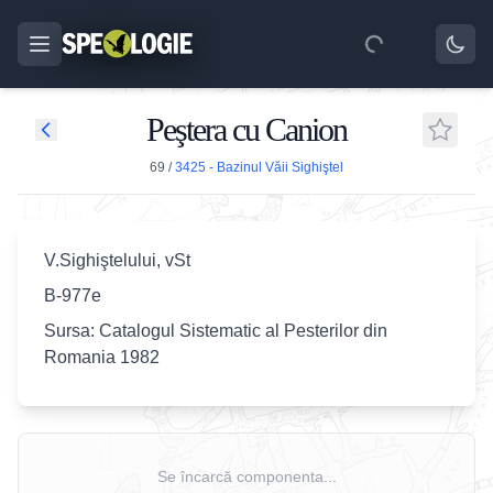
Peştera cu Canion
69
/
3425 - Bazinul Văii Sighiştel
V.Sighiştelului, vSt
B-977e
Sursa: Catalogul Sistematic al Pesterilor din
Romania 1982
Se încarcă componenta...