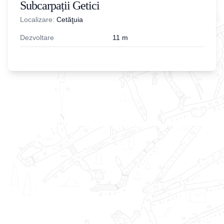
Subcarpații Getici
Localizare:
Cetăţuia
Dezvoltare
11
m