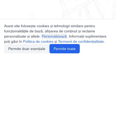
Acest site folosește cookies și tehnologii similare pentru
funcționalitățile de bază, afișarea de conținut și reclame
personalizate și altele.
Personalizează
. Informații suplimentare
poți găsi în
Politica de cookies
și
Termenii de confidențialitate
.
Permite doar esențiale
Permite toate
Utile
Legislatie
Autorizație de acces
Definiții și Explicații