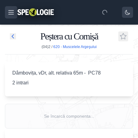
Peștera cu Cornișă
(04)2
/
620 - Muscelele Argeşului
Dâmbovița, vDr, alt. relativa 65m - PC78
2 intrari
Se încarcă componenta...