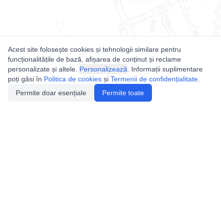
Acest site folosește cookies și tehnologii similare pentru
funcționalitățile de bază, afișarea de conținut și reclame
personalizate și altele.
Personalizează
. Informații suplimentare
poți găsi în
Politica de cookies
și
Termenii de confidențialitate
.
Permite doar esențiale
Permite toate
Utile
Legislatie
Autorizație de acces
Definiții și Explicații