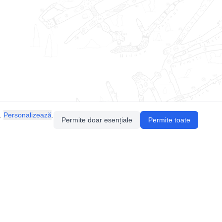
.
Personalizează
.
Permite doar esențiale
Permite toate
Pentru întrebări sau sugestii, contactează-ne
prin email (
contact@speologie.org
) sau intră
pe
slack
.