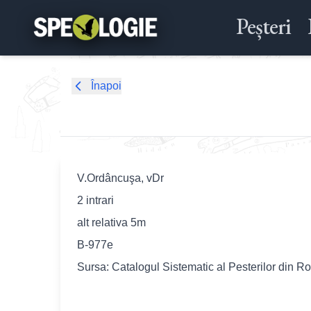
Peșteri
Înapoi
V.Ordâncuşa, vDr
2 intrari
alt relativa 5m
B-977e
Sursa: Catalogul Sistematic al Pesterilor din R