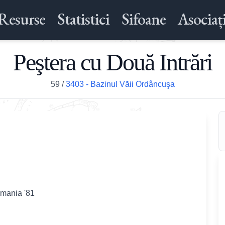
Resurse
Statistici
Sifoane
Asociați
Peştera cu Două Intrări
59
/
3403 - Bazinul Văii Ordâncuşa
omania '81