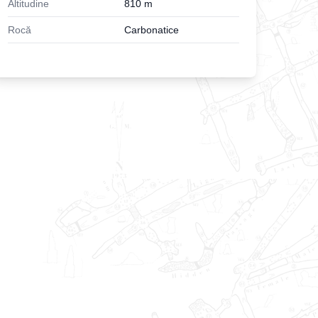
Altitudine
810
m
Rocă
Carbonatice