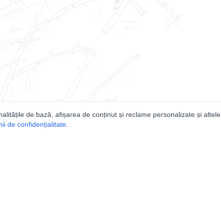
nalitățile de bază, afișarea de conținut și reclame personalizate și altele
i de confidențialitate
.
e
Comunitatea
Peşterilor din România
Lista Utilizatorilor