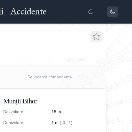
i
Accidente
Se încarcă componenta...
Munții Bihor
Dezvoltare
15
m
Denivelare
1
m
(
-
0
;
1
)