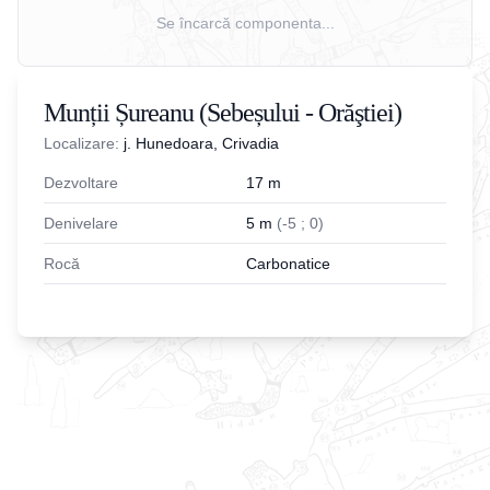
Se încarcă componenta...
Munții Șureanu (Sebeșului - Orăştiei)
Localizare:
j. Hunedoara, Crivadia
Dezvoltare
17
m
Denivelare
5
m
(
-
5
;
0
)
Rocă
Carbonatice