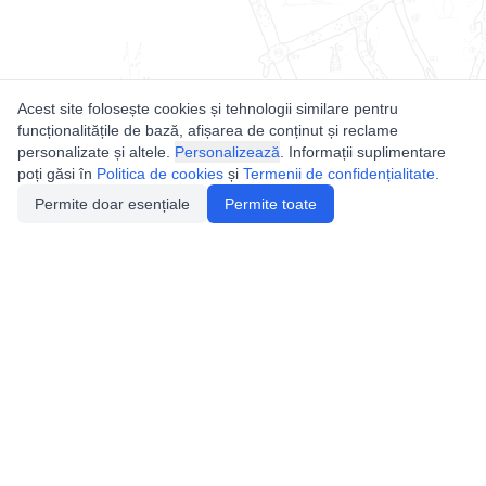
Acest site folosește cookies și tehnologii similare pentru
funcționalitățile de bază, afișarea de conținut și reclame
personalizate și altele.
Personalizează
. Informații suplimentare
poți găsi în
Politica de cookies
și
Termenii de confidențialitate
.
Permite doar esențiale
Permite toate
Utile
Legislatie
Autorizație de acces
Definiții și Explicații