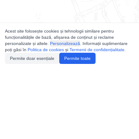
Acest site folosește cookies și tehnologii similare pentru
funcționalitățile de bază, afișarea de conținut și reclame
personalizate și altele.
Personalizează
. Informații suplimentare
poți găsi în
Politica de cookies
și
Termenii de confidențialitate
.
Permite doar esențiale
Permite toate
Utile
Legislatie
Autorizație de acces
Definiții și Explicații