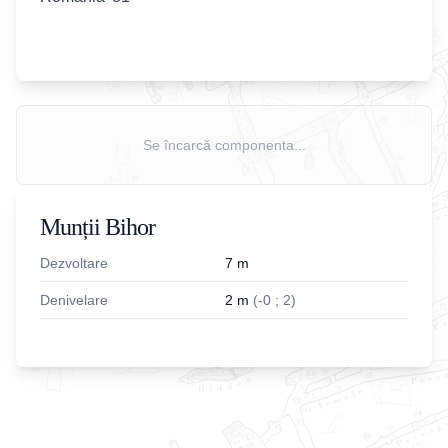
Se încarcă componenta...
Munții Bihor
Dezvoltare
7
m
Denivelare
2
m
(
-
0
;
2
)