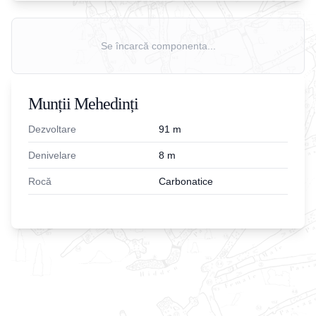
Se încarcă componenta...
Munții Mehedinți
Dezvoltare
91
m
Denivelare
8
m
Rocă
Carbonatice