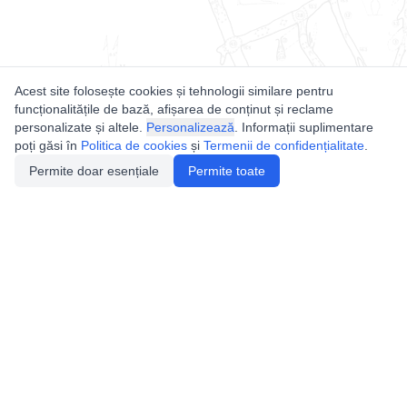
Acest site folosește cookies și tehnologii similare pentru
funcționalitățile de bază, afișarea de conținut și reclame
personalizate și altele.
Personalizează
. Informații suplimentare
poți găsi în
Politica de cookies
și
Termenii de confidențialitate
.
Permite doar esențiale
Permite toate
Utile
Legislatie
Autorizație de acces
Definiții și Explicații