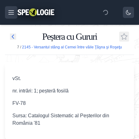
Peștera cu Gururi
7
/
2145 - Versantul stâng al Cernei între văile Ţăşna şi Roşeţu
vSt.
nr. intrări: 1; peșteră fosilă
FV-78
Sursa: Catalogul Sistematic al Peșterilor din
România '81