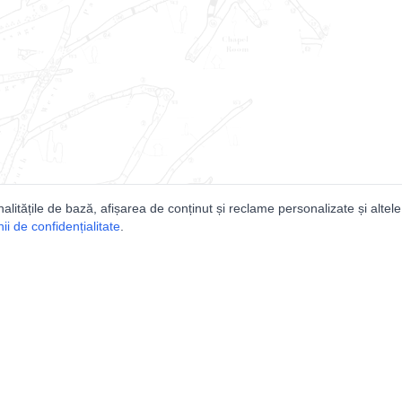
nalitățile de bază, afișarea de conținut și reclame personalizate și altele
i de confidențialitate
.
e
Comunitatea
Peşterilor din România
Lista Utilizatorilor