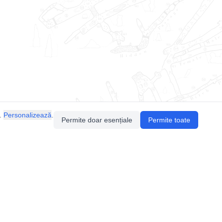
.
Personalizează
.
Permite doar esențiale
Permite toate
Pentru întrebări sau sugestii, contactează-ne
prin email (
contact@speologie.org
) sau intră
pe
slack
.