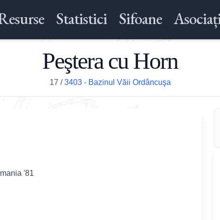
Resurse
Statistici
Sifoane
Asociați
Peştera cu Horn
17
/
3403 - Bazinul Văii Ordâncuşa
omania '81