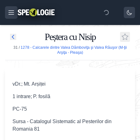
Peștera cu Nisip
31
/
1278 - Calcarele dintre Valea Dâmboviţa şi Valea Râuşor (M-ţii
Arşiţa - Pleaşa)
vDr.; Mt. Arșiței
1 intrare; P. fosilă
PC-75
Sursa - Catalogul Sistematic al Pesterilor din
Romania 81