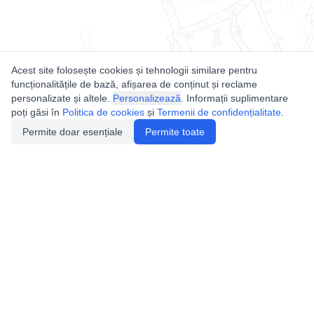
Acest site folosește cookies și tehnologii similare pentru
funcționalitățile de bază, afișarea de conținut și reclame
personalizate și altele.
Personalizează
. Informații suplimentare
poți găsi în
Politica de cookies
și
Termenii de confidențialitate
.
Permite doar esențiale
Permite toate
Utile
Legislatie
Autorizație de acces
Definiții și Explicații