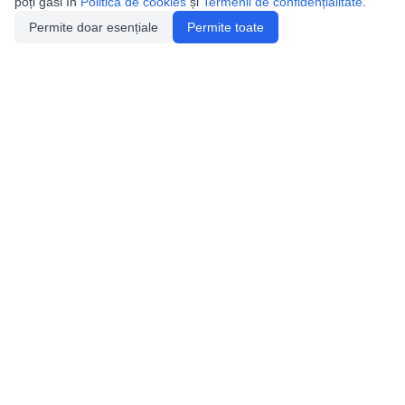
poți găsi în
Politica de cookies
și
Termenii de confidențialitate
.
Permite doar esențiale
Permite toate
Utile
Legislatie
Autorizație de acces
Definiții și Explicații
Calendar/Evenimente
Verificare date pesteri
Speologie
Distributia Peşterilor din România