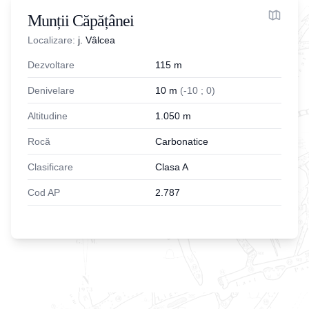
Munții Căpățânei
Localizare:
j. Vâlcea
Dezvoltare
115
m
Denivelare
10
m
(
-
10
;
0
)
Altitudine
1.050
m
Rocă
Carbonatice
Clasificare
Clasa A
Cod AP
2.787