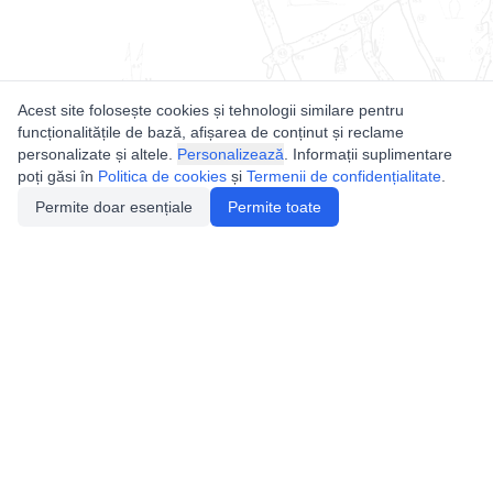
Acest site folosește cookies și tehnologii similare pentru
funcționalitățile de bază, afișarea de conținut și reclame
personalizate și altele.
Personalizează
. Informații suplimentare
poți găsi în
Politica de cookies
și
Termenii de confidențialitate
.
Permite doar esențiale
Permite toate
Utile
Legislatie
Autorizație de acces
Definiții și Explicații