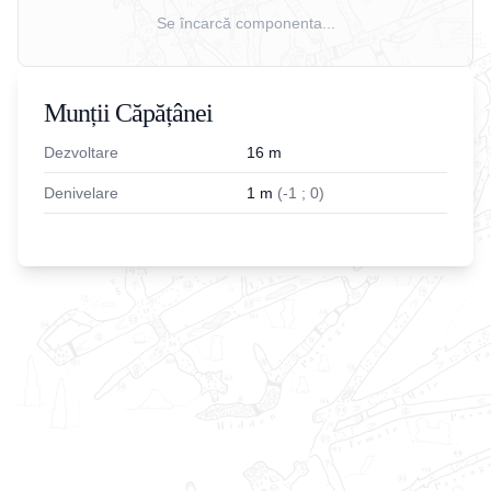
Se încarcă componenta...
Munții Căpățânei
Dezvoltare
16
m
Denivelare
1
m
(
-
1
;
0
)