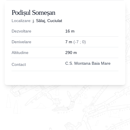
Podișul Someșan
Localizare:
j. Sălaj, Cuciulat
Dezvoltare
16
m
Denivelare
7
m
(
-
7
;
0
)
Altitudine
290
m
C.S. Montana Baia Mare
Contact