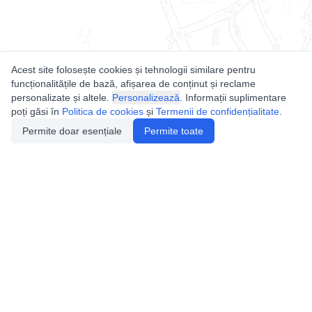
Acest site folosește cookies și tehnologii similare pentru
funcționalitățile de bază, afișarea de conținut și reclame
personalizate și altele.
Personalizează
. Informații suplimentare
poți găsi în
Politica de cookies
și
Termenii de confidențialitate
.
Permite doar esențiale
Permite toate
Utile
Legislatie
Autorizație de acces
Definiții și Explicații