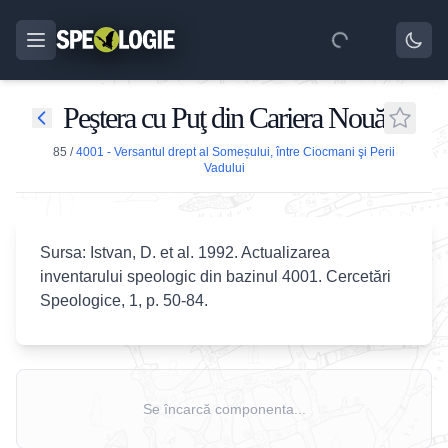
Peştera cu Puţ din Cariera Nouă
85
/
4001 - Versantul drept al Someșului, între Ciocmani şi Perii
Vadului
Sursa: Istvan, D. et al. 1992. Actualizarea
inventarului speologic din bazinul 4001. Cercetări
Speologice, 1, p. 50-84.
Se încarcă componenta...