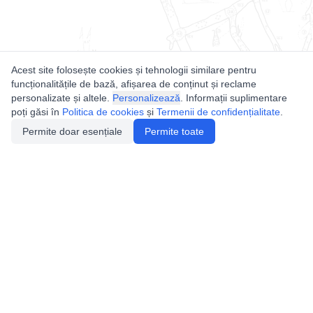
Acest site folosește cookies și tehnologii similare pentru
funcționalitățile de bază, afișarea de conținut și reclame
personalizate și altele.
Personalizează
. Informații suplimentare
poți găsi în
Politica de cookies
și
Termenii de confidențialitate
.
Permite doar esențiale
Permite toate
Utile
Legislatie
Autorizație de acces
Definiții și Explicații