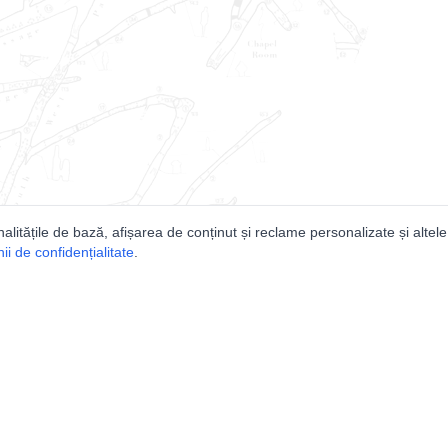
nalitățile de bază, afișarea de conținut și reclame personalizate și altele
i de confidențialitate
.
e
Comunitatea
Peşterilor din România
Lista Utilizatorilor