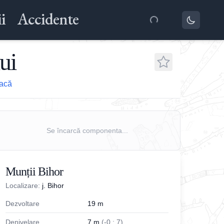
i
Accidente
ui
eacă
Se încarcă componenta...
Munții Bihor
Localizare:
j. Bihor
Dezvoltare
19
m
Denivelare
7
m
(
-
0
;
7
)