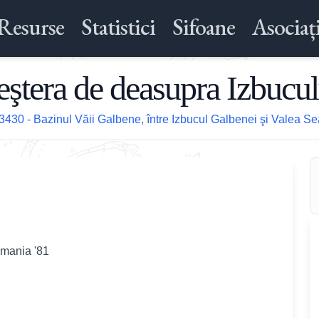
Resurse
Statistici
Sifoane
Asociați
eştera de deasupra Izbucul
3430 - Bazinul Văii Galbene, între Izbucul Galbenei şi Valea S
omania '81