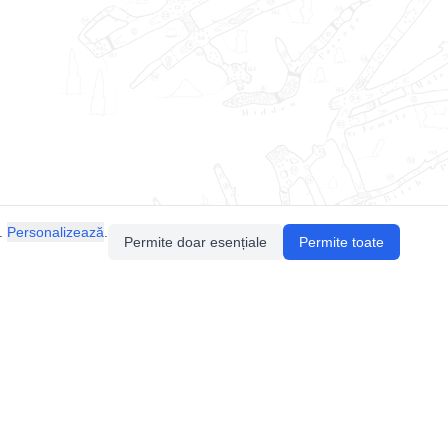
.
Personalizează
.
Permite doar esențiale
Permite toate
Pentru întrebări sau sugestii, contactează-ne
prin email (
contact@speologie.org
) sau intră
pe
slack
.